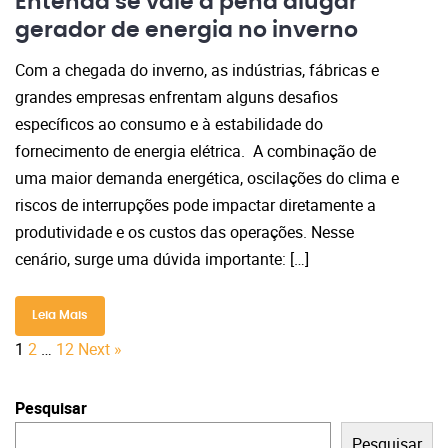
Entenda se vale a pena alugar
gerador de energia no inverno
Com a chegada do inverno, as indústrias, fábricas e
grandes empresas enfrentam alguns desafios
específicos ao consumo e à estabilidade do
fornecimento de energia elétrica. A combinação de
uma maior demanda energética, oscilações do clima e
riscos de interrupções pode impactar diretamente a
produtividade e os custos das operações. Nesse
cenário, surge uma dúvida importante: […]
Leia Mais
Navegação
1
2
…
12
Next »
por
posts
Pesquisar
Pesquisar