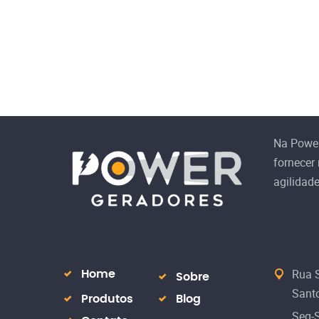
Na Powe
fornecer
agilidad
Rua S
Home
Sobre
Santo
Produtos
Blog
Seg-