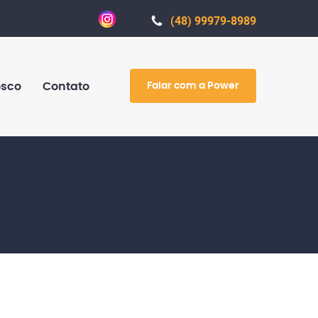
(48) 99979-8989
Falar com a Power
osco
Contato