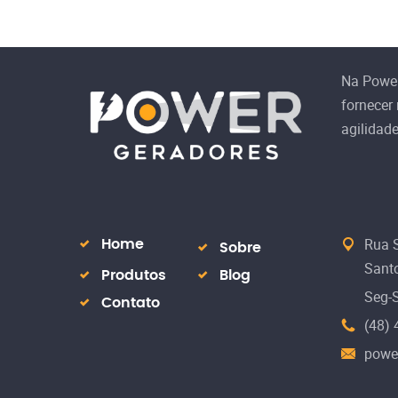
Na Powe
fornecer
agilidad
Rua S
Home
Sobre
Santo
Produtos
Blog
Seg-
Contato
(48)
powe