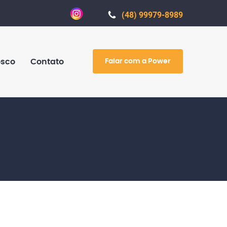
(48) 99979-8989
Falar com a Power
osco
Contato