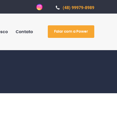
(48) 99979-8989
Falar com a Power
osco
Contato