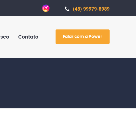
(48) 99979-8989
Falar com a Power
osco
Contato