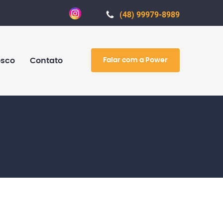
(48) 99979-8989
Falar com a Power
osco
Contato