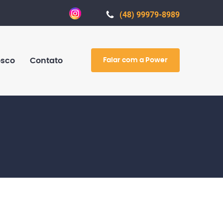
(48) 99979-8989
Falar com a Power
osco
Contato