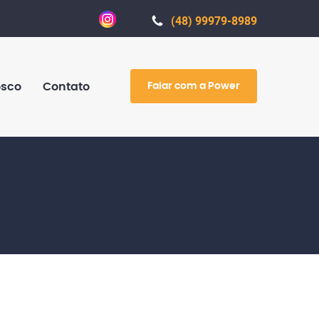
(48) 99979-8989
Falar com a Power
osco
Contato