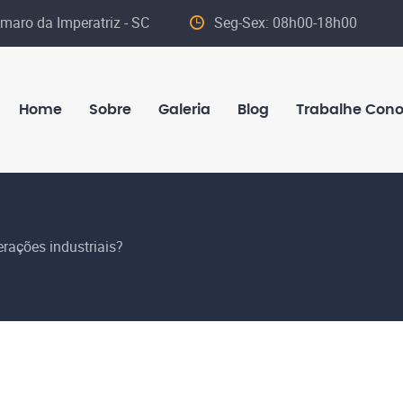
maro da Imperatriz - SC
Seg-Sex: 08h00-18h00
Home
Sobre
Galeria
Blog
Trabalhe Con
erações industriais?