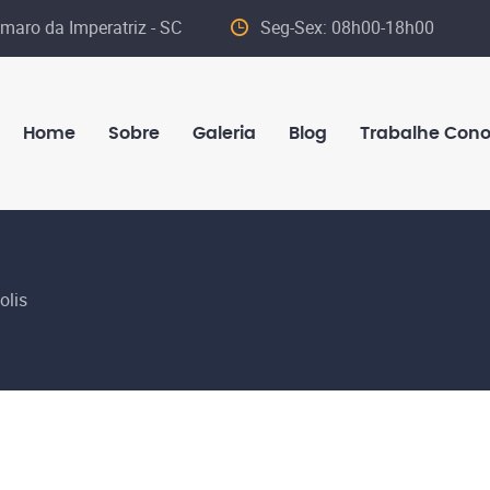
maro da Imperatriz - SC
Seg-Sex: 08h00-18h00
Home
Sobre
Galeria
Blog
Trabalhe Con
olis