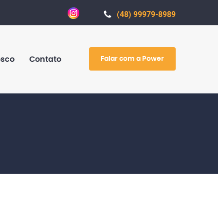
(48) 99979-8989
Falar com a Power
osco
Contato