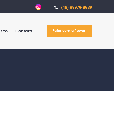
(48) 99979-8989
Falar com a Power
osco
Contato